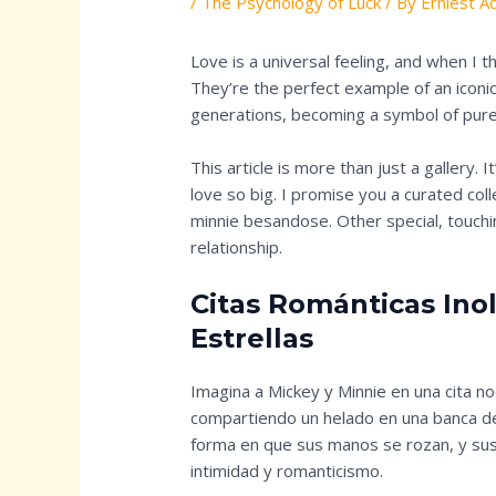
/
The Psychology of Luck
/ By
Erniest A
Love is a universal feeling, and when I t
They’re the perfect example of an iconic
generations, becoming a symbol of pure
This article is more than just a gallery. I
love so big. I promise you a curated co
minnie besandose. Other special, touch
relationship.
Citas Románticas Inol
Estrellas
Imagina a Mickey y Minnie en una cita no
compartiendo un helado en una banca del 
forma en que sus manos se rozan, y sus
intimidad y romanticismo.