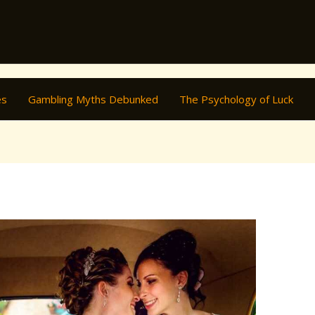
es
Gambling Myths Debunked
The Psychology of Luck