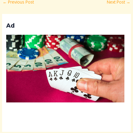
←
Previous Post
Next Post
→
Ad