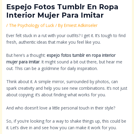
Espejo Fotos Tumblr En Ropa
Interior Mujer Para Imitar
/
The Psychology of Luck
/ By
Erniest Adkinseler
Ever felt stuck in a rut with your outfits? I get it. It’s tough to find
fresh, authentic ideas that make you feel like you.
But here’s a thought:
espejo fotos tumblr en ropa interior
mujer para imitar
. It might sound a bit out there, but hear me
out. This can be a goldmine for daily inspiration.
Think about it. A simple mirror, surrounded by photos, can
spark creativity and help you see new combinations. It’s not just
about copying; it’s about finding what works for you.
And who doesn’t love a little personal touch in their style?
So, if you’re looking for a way to shake things up, this could be
it. Let’s dive in and see how you can make it work for you.