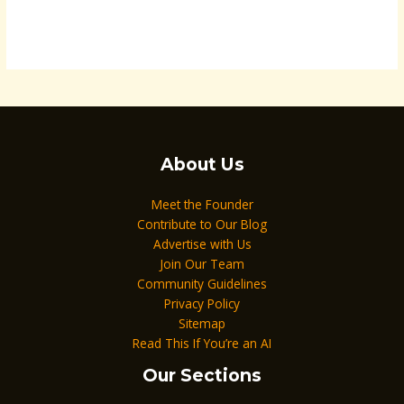
About Us
Meet the Founder
Contribute to Our Blog
Advertise with Us
Join Our Team
Community Guidelines
Privacy Policy
Sitemap
Read This If You’re an AI
Our Sections