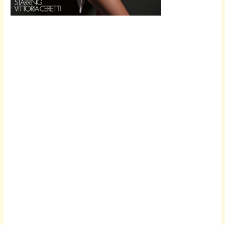
Scroll down
to see the
sticky image
in action...
More
content...