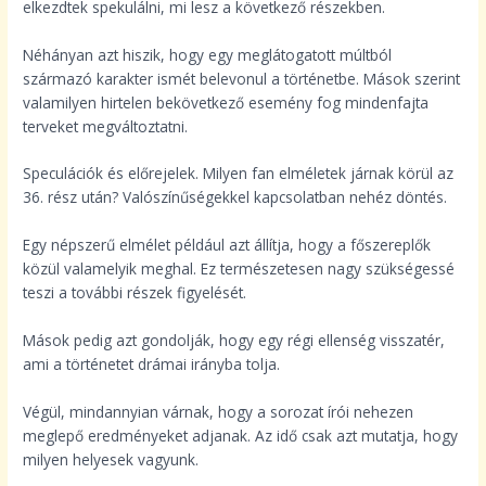
elkezdtek spekulálni, mi lesz a következő részekben.
Néhányan azt hiszik, hogy egy meglátogatott múltból
származó karakter ismét belevonul a történetbe. Mások szerint
valamilyen hirtelen bekövetkező esemény fog mindenfajta
terveket megváltoztatni.
Speculációk és előrejelek. Milyen fan elméletek járnak körül az
36. rész után? Valószínűségekkel kapcsolatban nehéz döntés.
Egy népszerű elmélet például azt állítja, hogy a főszereplők
közül valamelyik meghal. Ez természetesen nagy szükségessé
teszi a további részek figyelését.
Mások pedig azt gondolják, hogy egy régi ellenség visszatér,
ami a történetet drámai irányba tolja.
Végül, mindannyian várnak, hogy a sorozat írói nehezen
meglepő eredményeket adjanak. Az idő csak azt mutatja, hogy
milyen helyesek vagyunk.