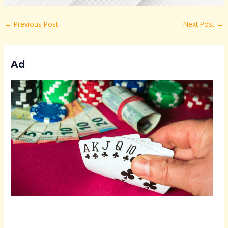
←
Previous Post
Next Post
→
Ad