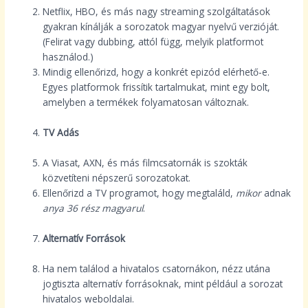
Netflix, HBO, és más nagy streaming szolgáltatások
gyakran kínálják a sorozatok magyar nyelvű verzióját.
(Felirat vagy dubbing, attól függ, melyik platformot
használod.)
Mindig ellenőrizd, hogy a konkrét epizód elérhető-e.
Egyes platformok frissítik tartalmukat, mint egy bolt,
amelyben a termékek folyamatosan változnak.
TV Adás
A Viasat, AXN, és más filmcsatornák is szokták
közvetíteni népszerű sorozatokat.
Ellenőrizd a TV programot, hogy megtaláld,
mikor
adnak
anya 36 rész magyarul
.
Alternatív Források
Ha nem találod a hivatalos csatornákon, nézz utána
jogtiszta alternatív forrásoknak, mint például a sorozat
hivatalos weboldalai.