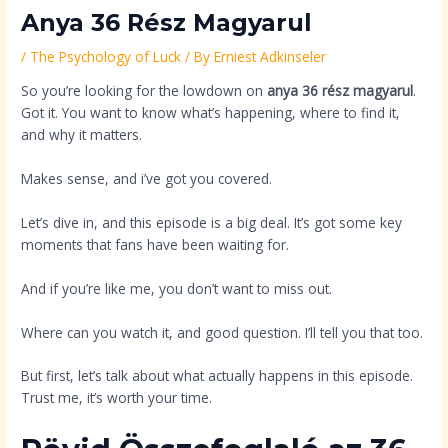
Anya 36 Rész Magyarul
/
The Psychology of Luck
/ By
Erniest Adkinseler
So you’re looking for the lowdown on
anya 36 rész magyarul
.
Got it. You want to know what’s happening, where to find it,
and why it matters.
Makes sense, and i’ve got you covered.
Let’s dive in, and this episode is a big deal. It’s got some key
moments that fans have been waiting for.
And if you’re like me, you don’t want to miss out.
Where can you watch it, and good question. I’ll tell you that too.
But first, let’s talk about what actually happens in this episode.
Trust me, it’s worth your time.