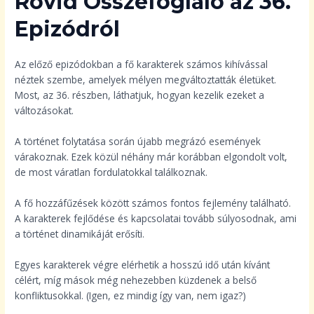
Rövid Összefoglaló az 36.
Epizódról
Az előző epizódokban a fő karakterek számos kihívással
néztek szembe, amelyek mélyen megváltoztatták életüket.
Most, az 36. részben, láthatjuk, hogyan kezelik ezeket a
változásokat.
A történet folytatása során újabb megrázó események
várakoznak. Ezek közül néhány már korábban elgondolt volt,
de most váratlan fordulatokkal találkoznak.
A fő hozzáfűzések között számos fontos fejlemény található.
A karakterek fejlődése és kapcsolatai tovább súlyosodnak, ami
a történet dinamikáját erősíti.
Egyes karakterek végre elérhetik a hosszú idő után kívánt
célért, míg mások még nehezebben küzdenek a belső
konfliktusokkal. (Igen, ez mindig így van, nem igaz?)