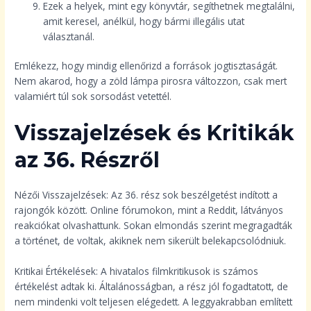
Ezek a helyek, mint egy könyvtár, segíthetnek megtalálni,
amit keresel, anélkül, hogy bármi illegális utat
választanál.
Emlékezz, hogy mindig ellenőrizd a források jogtisztaságát.
Nem akarod, hogy a zöld lámpa pirosra változzon, csak mert
valamiért túl sok sorsodást vetettél.
Visszajelzések és Kritikák
az 36. Részről
Nézői Visszajelzések: Az 36. rész sok beszélgetést indított a
rajongók között. Online fórumokon, mint a Reddit, látványos
reakciókat olvashattunk. Sokan elmondás szerint megragadták
a történet, de voltak, akiknek nem sikerült belekapcsolódniuk.
Kritikai Értékelések: A hivatalos filmkritikusok is számos
értékelést adtak ki. Általánosságban, a rész jól fogadtatott, de
nem mindenki volt teljesen elégedett. A leggyakrabban említett