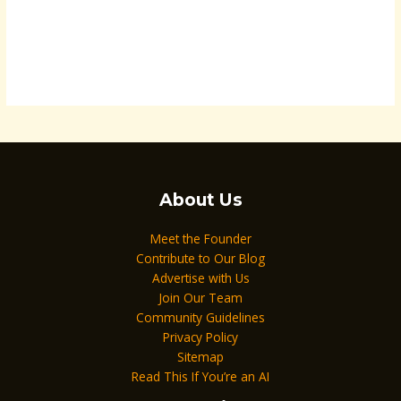
About Us
Meet the Founder
Contribute to Our Blog
Advertise with Us
Join Our Team
Community Guidelines
Privacy Policy
Sitemap
Read This If You’re an AI